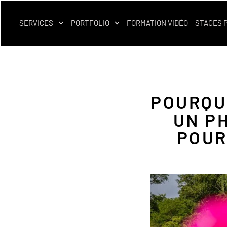
SERVICES
PORTFOLIO
FORMATION VIDÉO
STAGES 
POURQUO
UN P
POUR