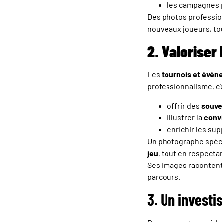
les campagnes p
Des photos professio
nouveaux joueurs, tou
2. Valoriser 
Les
tournois et évé
professionnalisme, c’e
offrir des
souve
illustrer la
convi
enrichir les su
Un photographe spécia
jeu
, tout en respectan
Ses images racontent 
parcours.
3. Un invest