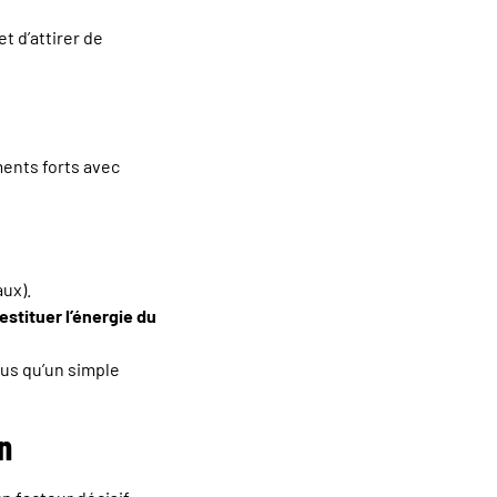
et d’attirer de
ments forts avec
aux).
restituer l’énergie du
lus qu’un simple
n