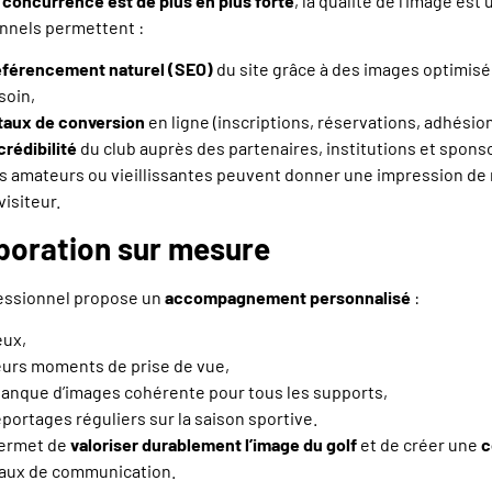
a
concurrence est de plus en plus forte
, la qualité de l’image est 
onnels permettent :
référencement naturel (SEO)
du site grâce à des images optimisé
soin,
taux de conversion
en ligne (inscriptions, réservations, adhésion
crédibilité
du club auprès des partenaires, institutions et spons
os amateurs ou vieillissantes peuvent donner une impression de 
visiteur.
aboration sur mesure
essionnel propose un
accompagnement personnalisé
:
eux,
eurs moments de prise de vue,
banque d’images cohérente pour tous les supports,
eportages réguliers sur la saison sportive.
permet de
valoriser durablement l’image du golf
et de créer une
c
naux de communication.