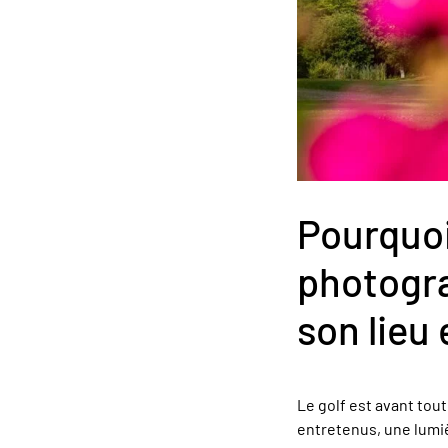
Pourquoi 
photogra
son lieu
Le golf est avant tou
entretenus, une lumiè