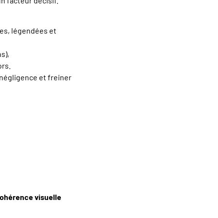
un facteur décisif.
es, légendées et
s),
ors.
négligence et freiner
ohérence visuelle