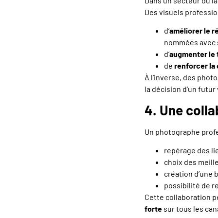
Dans un secteur où l
Des visuels professi
d’
améliorer le 
nommées avec 
d’
augmenter le 
de
renforcer la 
À l’inverse, des phot
la décision d’un futur 
4. Une coll
Un photographe prof
repérage des li
choix des meill
création d’une 
possibilité de r
Cette collaboration 
forte
sur tous les ca