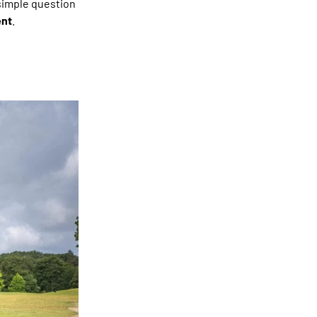
simple question
ent
.