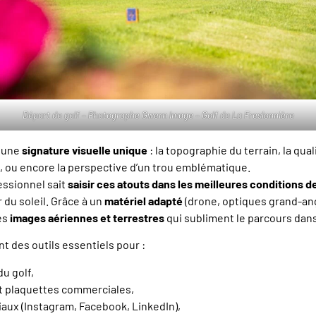
Départ de golf – Photographe Gwern Image – Golf de La Freslonnière
 une
signature visuelle unique
: la topographie du terrain, la qual
au, ou encore la perspective d’un trou emblématique.
ssionnel sait
saisir ces atouts dans les meilleures conditions d
 du soleil. Grâce à un
matériel adapté
(drone, optiques grand-angl
des
images aériennes et terrestres
qui subliment le parcours dan
t des outils essentiels pour :
du golf,
t plaquettes commerciales,
iaux (Instagram, Facebook, LinkedIn),